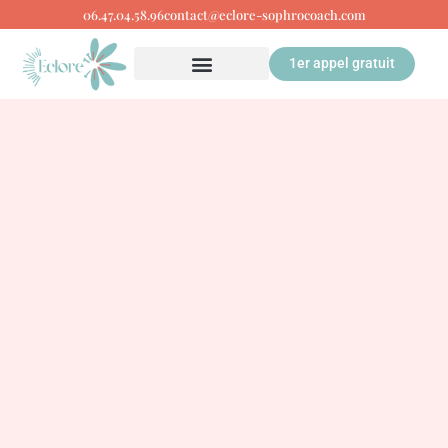
06.47.04.58.96
contact@eclore-sophrocoach.com
1er appel gratuit